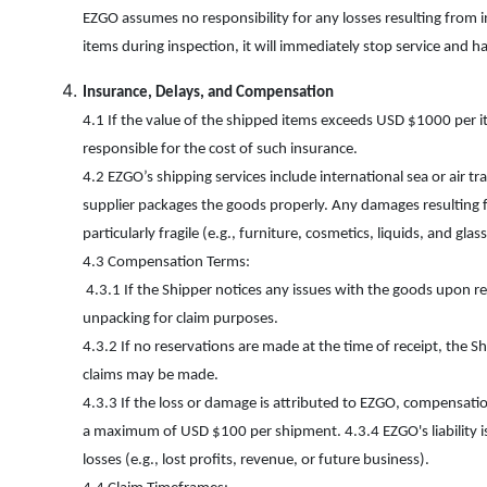
EZGO assumes no responsibility for any losses resulting from 
items during inspection, it will immediately stop service and 
Insurance, Delays, and Compensation
4.1 If the value of the shipped items exceeds USD $1000 per 
responsible for the cost of such insurance.
4.2 EZGO’s shipping services include international sea or air t
supplier packages the goods properly. Any damages resulting fr
particularly fragile (e.g., furniture, cosmetics, liquids, and gl
4.3 Compensation Terms:
4.3.1 If the Shipper notices any issues with the goods upon re
unpacking for claim purposes.
4.3.2 If no reservations are made at the time of receipt, the
claims may be made.
4.3.3 If the loss or damage is attributed to EZGO, compensati
a maximum of USD $100 per shipment. 4.3.4 EZGO's liability is
losses (e.g., lost profits, revenue, or future business).