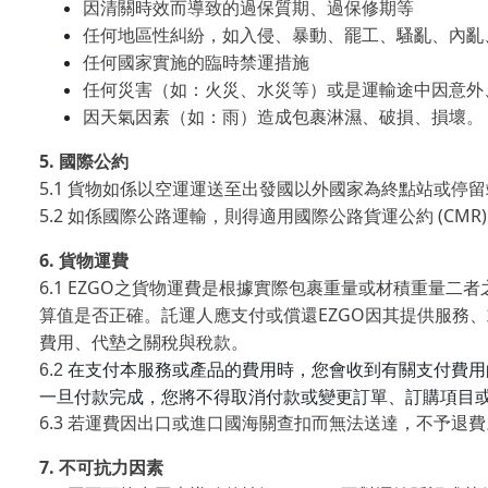
因清關時效而導致的過保質期、過保修期等
任何地區性糾紛，如入侵、暴動、罷工、騷亂、內亂
任何國家實施的臨時禁運措施
任何災害（如：火災、水災等）或是運輸途中因意外
因天氣因素（如：雨）造成包裹淋濕、破損、損壞。
5.
國際公約
5.1
貨物如係以空運運送至出發國以外國家為終點站或停留
5.2
(CMR
如係國際公路運輸，則得適用國際公路貨運公約
6.
貨物運費
6.1 EZGO
之貨物運費是根據實際包裹重量或材積重量二者
EZGO
算值是否正確。託運人應支付或償還
因其提供服務、
費用、代墊之關稅與稅款。
在支付本服務或產品的費用時，您會收到有關支付費用
6.2
一旦付款完成，您將不得取消付款或變更訂單、訂購項目
6.3
若運費因出口或進口國海關查扣而無法送達，不予退費
7.
不可抗力因素