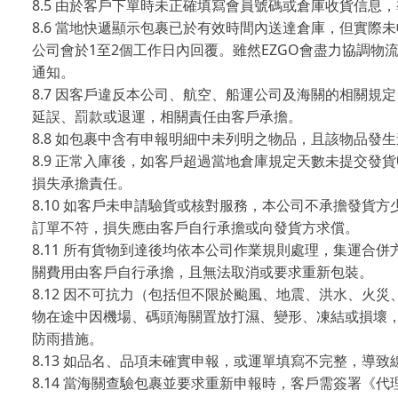
8.5
由於客戶下單時未正確填寫會員號碼或倉庫收貨信息，
8.6
當地快遞顯示包裹已於有效時間內送達倉庫，但實際未
1
2
EZGO
公司會於
至
個工作日內回覆。雖然
會盡力協調物
通知。
8.7
因客戶違反本公司、航空、船運公司及海關的相關規定
延誤、罰款或退運，相關責任由客戶承擔。
8.8
如包裹中含有申報明細中未列明之物品，且該物品發生
8.9
正常入庫後，如客戶超過當地倉庫規定天數未提交發貨
損失承擔責任。
8.10
如客戶未申請驗貨或核對服務，本公司不承擔發貨方
訂單不符，損失應由客戶自行承擔或向發貨方求償。
8.11
所有貨物到達後均依本公司作業規則處理，集運合併
關費用由客戶自行承擔，且無法取消或要求重新包裝。
8.12
因不可抗力（包括但不限於颱風、地震、洪水、火災
物在途中因機場、碼頭海關置放打濕、變形、凍結或損壞
防雨措施。
8.13
如品名、品項未確實申報，或運單填寫不完整，導致
8.14
當海關查驗包裹並要求重新申報時，客戶需簽署《代