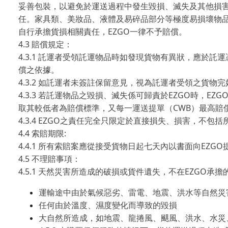
妥善包裝，以避免於運送過程中發生毀損、滅失及其他損
任。家具類、美妝品、液體及易碎品部分等極度易損壞物
EZGO
自行承擔貨損相關責任，
一律不予賠償。
4.3
賠償規定：
4.3.1
託運者受領託運物品時如發現貨物有異狀，應於託運
償之依據。
4.3.2
如託運者未簽註保留意見，視為託運者受領之貨物完
4.3.3
EZGO
EZG
若託運物品之毀損、滅失係可歸責於
時，
CWB
取其較低者為賠償標準，又每一運送提單（
）最高賠
4.3.4 EZGO
之責任完全只限定於直接損失、損害，不包括
4.4
:
索賠期限
4.4.1
EZGO
所有索賠案應從
接受貨物日起七天內以書面向
4.5
不理賠事項：
4.5.1
EZGO
天然災害所造成的破損或貨件遺失，不在
承擔
運輸途中由於氣候惡劣、雷電、地震、洪水等自然災
任何由於溫度、濕度變化而導致的毀損
大自然所造成，如地震、龍捲風、颶風、洪水、水災