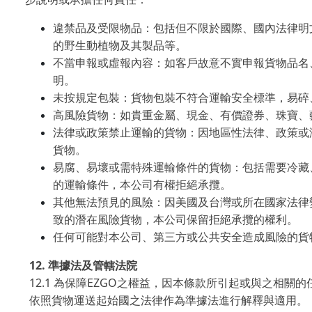
違禁品及受限物品：包括但不限於國際、國內法律明
的野生動植物及其製品等。
不當申報或虛報內容：如客戶故意不實申報貨物品名
明。
未按規定包裝：貨物包裝不符合運輸安全標準，易碎
高風險貨物：如貴重金屬、現金、有價證券、珠寶、
法律或政策禁止運輸的貨物：因地區性法律、政策或
貨物。
易腐、易壞或需特殊運輸條件的貨物：包括需要冷藏
的運輸條件，本公司有權拒絕承攬。
其他無法預見的風險：因美國及台灣或所在國家法律
致的潛在風險貨物，本公司保留拒絕承攬的權利。
任何可能對本公司、第三方或公共安全造成風險的貨
12.
準據法及管轄法院
12.1
EZGO
為保障
之權益，因本條款所引起或與之相關的
依照貨物運送起始國之法律作為準據法進行解釋與適用。