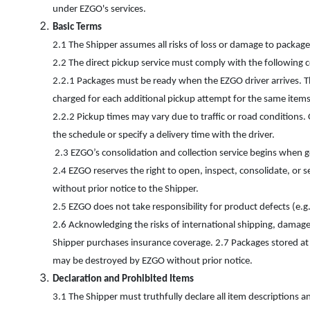
under EZGO's services.
Basic Terms
2.1 The Shipper assumes all risks of loss or damage to packag
2.2 The direct pickup service must comply with the following c
2.2.1 Packages must be ready when the EZGO driver arrives. Th
charged for each additional pickup attempt for the same items
2.2.2 Pickup times may vary due to traffic or road conditions
the schedule or specify a delivery time with the driver.
2.3 EZGO’s consolidation and collection service begins when 
2.4 EZGO reserves the right to open, inspect, consolidate, or 
without prior notice to the Shipper.
2.5 EZGO does not take responsibility for product defects (e.g.,
2.6 Acknowledging the risks of international shipping, damage
Shipper purchases insurance coverage. 2.7 Packages stored at
may be destroyed by EZGO without prior notice.
Declaration and Prohibited Items
3.1 The Shipper must truthfully declare all item descriptions an