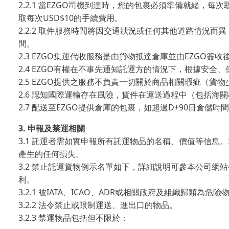
2.2.1
EZGO
當
司機到達時，您的包裹必須準備就緒，每次
USD$10
取每次
的手續費用。
2.2.2
取件服務時間將因交通狀況或任何其他道路情況而異
間。
2.3 EZGO
EZGO
集運代收服務是由貨物抵達倉庫並由
簽收
2.4 EZGO
有權在不事先通知託運方的情況下，根據安全、
2.5 EZGO
提供之服務不負責一切關於商品相關瑕疵（貨物
2.6
認知國際運輸存在風險，貨件在運送過程中（包括海關
2.7
EZGO
D+90
配送至
提供倉庫的包裹，如超過
日倉儲時間
3.
申報及禁運相關
3.1
託運者需如實申報所有託運物品的名稱、價值等信息。
產生的任何損失。
3.2
禁止託運貨物例示名單如下，詳細說明可參本公司網站
利。
3.2.1
IATA
ICAO
ADR
被
、
、
或相關政府及組織歸類為危險
3.2.2
法令禁止或限制運送、進出口的物品。
3.2.3
禁運物品包括但不限於：