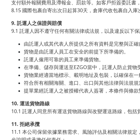
支付額外報關費用及滯報金、罰款等。如客戶拒簽委託書
8.15
30
國際包裹自寄出次日起算
天，倉庫代收包裹自入庫
9.
託運人之保證與賠償
9.1
託運人因不遵守任何有關法律或法規，以及違反以下保
由託運人或其代表人所提供之所有資料是完整與正確
貨物是由託運人員工在安全的前提下所準備的。
託運人僱用可靠的員工來準備貨物。
EZGO
在準備、儲存與運送至
當中，託運人防止貨物
貨物業經適當地標示、載明地址及包裝，以確保在一
符合所有相關海關、進口、出口與其他法律與法規規
提單業經託運人之被授權代表人簽署，本條件與條款
10.
運送貨物路線
10.1
託運人同意所有運送貨物路線與改變運送路線，包括
11.
拒絕承攬
11.1
本公司保留依據業務需求、風險評估及相關法律規定
步說明或承擔任何責任：