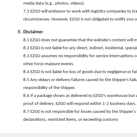
media data (e.g., photos, videos).
7.2 EZGO will endeavor to work with logistics companies to tra
circumstances. However, EZGO is not obligated to notify you of 
Disclaimer
8.1 EZGO does not guarantee that the website's content will me
8.2 EZGO is not liable for any direct, indirect, incidental, speci
8.3 EZGO assumes no responsibility for service interruptions 
other force majeure events.
8.4 EZGO is not liable for loss of goods due to negligence or fai
8.5 Any delays or delivery failures caused by the Shipper's f
responsibility of the Shipper.
8.6 If a package shows as delivered to EZGO's warehouse but w
proof of delivery. EZGO will respond within 1-2 business days.
8.7 EZGO is not responsible for losses caused by the Shipper's 
declarations, restricted items, or exceeding customs