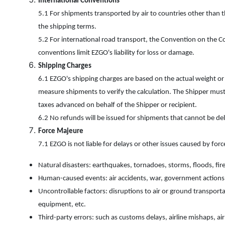
International Conventions
5.1 For shipments transported by air to countries other than t
the shipping terms.
5.2 For international road transport, the Convention on the C
conventions limit EZGO's liability for loss or damage.
Shipping Charges
6.1 EZGO's shipping charges are based on the actual weight o
measure shipments to verify the calculation. The Shipper must
taxes advanced on behalf of the Shipper or recipient.
6.2 No refunds will be issued for shipments that cannot be de
Force Majeure
7.1 EZGO is not liable for delays or other issues caused by for
Natural disasters: earthquakes, tornadoes, storms, floods, fire
Human-caused events: air accidents, war, government actions, le
Uncontrollable factors: disruptions to air or ground transpo
equipment, etc.
Third-party errors: such as customs delays, airline mishaps, air