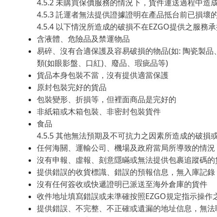
4.5.2
未購買保價服務的情況下，貨件運送過程中造
4.5.3
託運者無法提供證據證明在產品抵台前已損壞
4.5.4
EZGO
以下情況所造成的破損不在
提供之服務承
含液體、危險品及禁運物品
(
:
易碎、沒有合適保護及容易破損的物品
如
陶瓷製品
(
)
)
類
如眼影盤、口紅
、廢品、瑕疵品等
貨品本身包裝不當，沒有提供適當保護
原封包裝完好的貨品
包裝變形、折損等，但裡面商品是完好的
非紙箱或木箱包裝、非密封包裝貨件
食品
4.5.5
其他無法預期及不可抗力之因素所造成的破損
任何海關、運輸公司、機場及政府當局所導致的情況
沒有申報、虛報、刻意隱瞞或無法提供包裹追蹤碼的
提供錯誤的收貨標識、錯誤的預報信息，無入庫記錄
沒有任何簽收或快遞證明已派送至海外倉庫的貨件
EZGO
收件地址填寫錯誤或未準確按照
規定指示操作
提供錯誤、不完整、不正確或遺漏的地址信息，無法