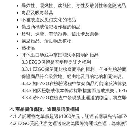
爆炸性、易燃性、腐蝕性、毒性及放射性等危險物品
毒品及吸毒器具
不雅或違反風俗文化的物品
偽造商標或侵犯著作權的物品
貨幣、珠寶、有價證券、信用卡及票券
易腐物品、活動物及植物
藝術品
其他出口地或中華民國法令限制的物品
3.3 EZGO
保留是否受理委託之權利
3.3.1 EZGO
保留開封檢查商品的權利，但並無檢驗商
保證商品符合發貨地、經由地及目的地的相關法規。
3.3.2
EZGO
如
在檢驗過程中懷疑商品可能違反法律規
3.3.3
EZ
如因檢驗或依本條款採取措施而造成損失，
3.3.4
EZGO
若
在檢查中發現禁止運送的物品，將立即
4.
商品價值保險、逾期及賠償相關
4.1
$1000
E
若託運物之單價超過
美元，託運者應事先告知
4.2 EZGO
受託代辦之運送服務為國際海運或空運，為維護