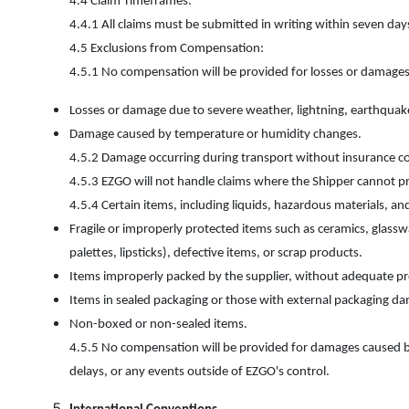
4.4 Claim Timeframes:
4.4.1 All claims must be submitted in writing within seven days 
4.5 Exclusions from Compensation:
4.5.1 No compensation will be provided for losses or damages r
Losses or damage due to severe weather, lightning, earthquakes
Damage caused by temperature or humidity changes.
4.5.2 Damage occurring during transport without insurance c
4.5.3 EZGO will not handle claims where the Shipper cannot p
4.5.4 Certain items, including liquids, hazardous materials, 
Fragile or improperly protected items such as ceramics, glassw
palettes, lipsticks), defective items, or scrap products.
Items improperly packed by the supplier, without adequate pr
Items in sealed packaging or those with external packaging da
Non-boxed or non-sealed items.
4.5.5 No compensation will be provided for damages caused b
delays, or any events outside of EZGO's control.