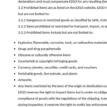
declarations and must compensate EZGO for any resulting da
3.2 Prohibited items are as listed on the EZGO website. EZGO re
but are not limited to:
3.2.1 Dangerous or restricted goods as classified by IATA, IC
3.2.2 Items prohibited or restricted for transport, import, or 
3.2.3 Prohibited items include but are not limited to:
Explosive, flammable, corrosive, toxic, or radioactive materials
Drugs and drug paraphernalia
Obscene or culturally offensive items
Counterfeit or copyright-infringing goods
Currency, jewelry, securities, credit cards, and vouchers
Perishable goods, live animals, and plants
Artworks
Any items restricted by the laws of the origin or destination co
EZGO reserves the right to inspect items but is under no oblig
compliance of goods with the regulations of the shipping, tran
during inspection, it reserves the right to notify law enforcem