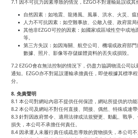
7.1
EZGO
因不可抗力因素導致的情況，
不對運輸延誤或其
自然因素：如地震、龍捲風、風暴、洪水、火災、瘟
人力不可抗因素：如空難事故、公敵入侵、政府當局
EZGO
其他非
可控的因素：如國家或區域性空中或地
等。
第三方失誤：如因海關、航空公司、機場或政府部門
數據、照片、影像等存儲媒體資料的丟失或損毀。
7.2 EZGO
會在無法控制的情況下，仍盡力協調物流公司以
EZGO
通知。
亦不對延誤運輸承擔責任，即使根據其標準程
分。
8.
免責聲明
8.1
本公司對網站內容不提供任何保證，網站所提供的功能
8.2
本公司及網站不對任何直接、間接、偶然、特殊或連帶
8.3
針對因政府禁令、適用法律或法規變更、動亂、戰爭、
損失，本公司不承擔任何責任。
8.4
因承運人未履行責任或疏忽導致的貨物損失，本公司不