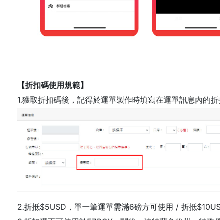
【折扣碼使用規範】
1.獲取折扣碼後，記得於運單製作時填寫在運單訊息內的
2.折抵$5USD，單一筆運單需滿6磅方可使用 / 折抵$10