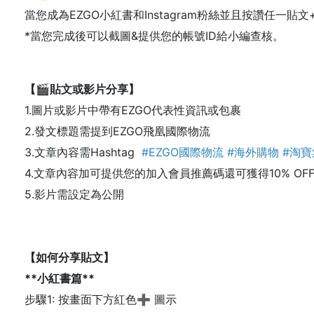
當您成為EZGO小紅書和Instagram粉絲並且按讚任一貼
*當您完成後可以截圖&提供您的帳號ID給小編查核。
【
🎬
貼文或影片分享】
1.圖片或影片中帶有EZGO代表性資訊或包裹
2.發文標題需提到EZGO飛凰國際物流
3.文章內容需Hashtag
#EZGO國際物流 #海外購物 #淘
4.文章內容加可提供您的加入會員推薦碼還可獲得10% OF
5.影片需設定為公開
【如何分享貼文】
**小紅書篇**
步驟1: 按畫面下方紅色➕ 圖示