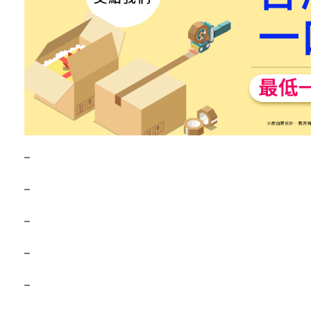
–
–
–
–
–