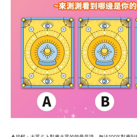
⚠️提醒：大眾占卜對應大眾的能量意識，無法100%對應