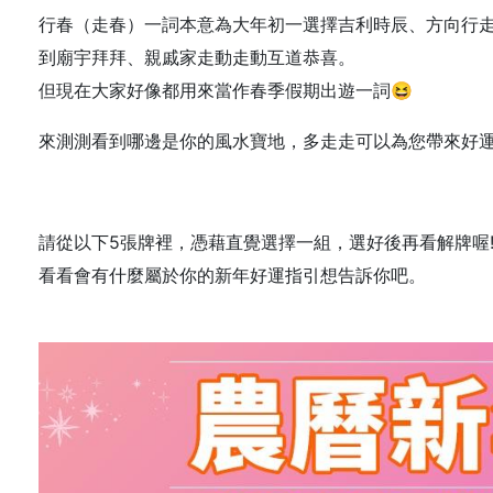
行春（走春）一詞本意為大年初一選擇吉利時辰、方向行
到廟宇拜拜、親戚家走動走動互道恭喜。
但現在大家好像都用來當作春季假期出遊一詞😆
來測測看到哪邊是你的風水寶地，多走走可以為您帶來好運
請從以下5張牌裡，憑藉直覺選擇一組，選好後再看解牌喔
看看會有什麼屬於你的新年好運指引想告訴你吧。