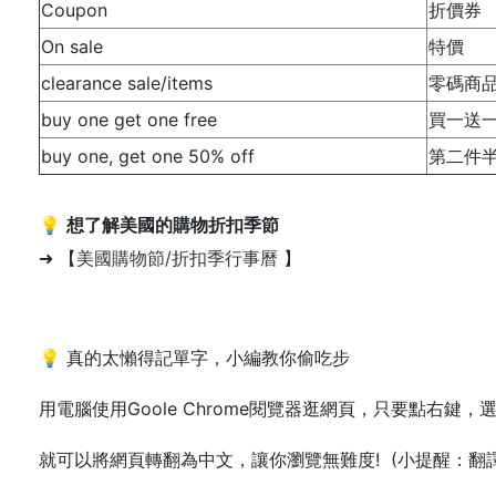
Coupon
折價券
On sale
特價
clearance sale/items
零碼商
buy one get one free
買一送
buy one, get one 50% off
第二件
💡
想了解美國的購物折扣季節
➜ 【
美國購物節/折扣季行事曆
】
💡 真的太懶得記單字，小編教你偷吃步
用電腦使用Goole Chrome閱覽器逛網頁，只要點右鍵，
就可以將網頁轉翻為中文，讓你瀏覽無難度! (小提醒：翻譯