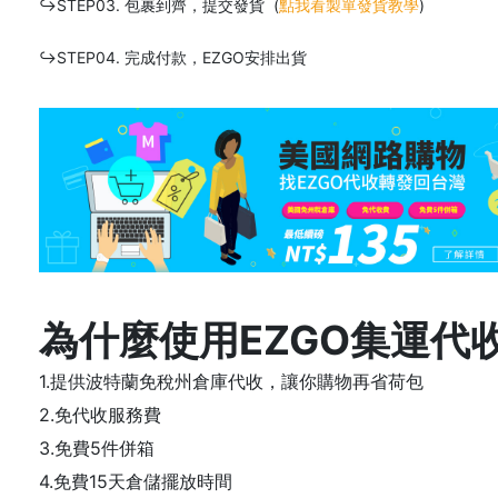
↪STEP03. 包裹到齊，提交發貨 (
點我看製單發貨教學
)
↪STEP04. 完成付款，EZGO安排出貨
為什麼使用EZGO集運代
1.提供波特蘭免稅州倉庫代收，讓你購物再省荷包
2.免代收服務費
3.免費5件併箱
4.免費15天倉儲擺放時間