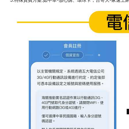
5.特殊資費方案:如中華-放心講、環球卡，台哥大-家速上