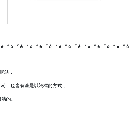
★〞☆〞★〞☆〞★〞☆〞★〞☆〞★〞☆〞★〞☆〞★〞☆
賣網站，
Now)，也會有些是以競標的方式，
出清的。