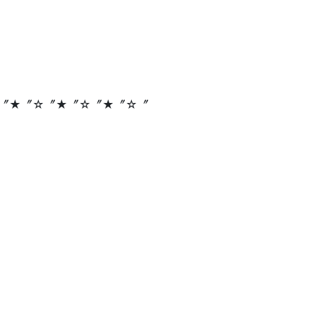
〞★〞☆〞★〞☆〞★〞☆〞