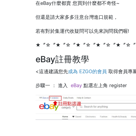
在eBay什麼都賣 您買到什麼都不奇怪~
但還是請大家多多注意台灣進口規範，
若有對於集運代收疑問可以先來詢問我們喔!
★〞☆〞★〞☆〞★〞☆〞★〞☆〞★〞☆〞
eBay註冊教學
<這邊建議您先
成為 EZGO的會員
取得會員專屬
步驟一 ： 進入
eBay
點選左上角 register