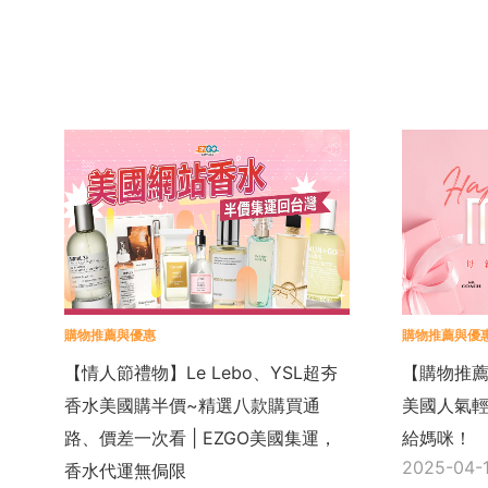
購物推薦與優惠
購物推薦與優
【情人節禮物】Le Lebo、YSL超夯
【購物推薦
香水美國購半價~精選八款購買通
美國人氣
路、價差一次看 | EZGO美國集運，
給媽咪！
2025-04-
香水代運無侷限